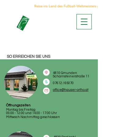
Reise ins Land des Fußball-Weltmeisters gewinnen
ORTHOPÄDIE
HAUSER
SO ERREICHEN SIE UNS
4810 Gmunden
Scharnsteinerstraße 11
07612 / 65070
office@hauser-ortho.at
Öffnungszeiten
Montag bis Freitag
09.00 - 12.00
und
14.00 - 17.00
Uhr
Mittwoch Nachmittag geschlossen