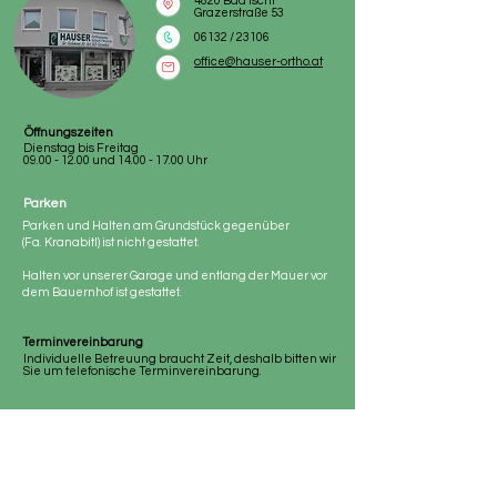
4820 Bad Ischl
Grazerstraße 53
06132 / 23106
office@hauser-ortho.at
Öffnungszeiten
Dienstag bis Freitag
09.00 - 12.00
und
14.00 - 17.00
Uhr
Parken
Parken und Halten am Grundstück gegenüber
(Fa. Kranabitl) ist nicht gestattet.
Halten vor unserer Garage und entlang der Mauer vor
dem Bauernhof ist gestattet.
Terminvereinbarung
Individuelle Betreuung braucht Zeit, deshalb bitten wir
Sie um telefonische Terminvereinbarung.
Öffnungszeiten
Unsere Standorte