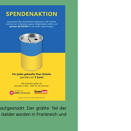
aufgestockt. Der größte Teil der
e Gelder wurden in Frankreich und