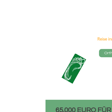
Reise i
ORTHOPÄDIE
Ort
HAUSER
65.000 EURO FÜR