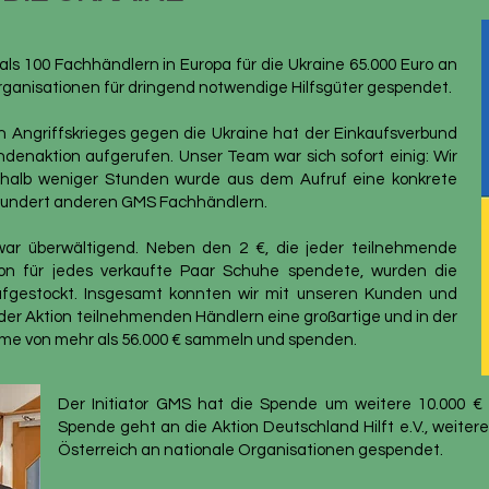
s 100 Fachhändlern in Europa für die Ukraine 65.000 Euro an
organisationen für dringend notwendige Hilfsgüter gespendet.
 Angriffskrieges gegen die Ukraine hat der Einkaufsverbund
enaktion aufgerufen. Unser Team war sich sofort einig: Wir
rhalb weniger Stunden wurde aus dem Aufruf eine konkrete
 hundert anderen GMS Fachhändlern.
ar überwältigend. Neben den 2 €, die jeder teilnehmende
on für jedes verkaufte Paar Schuhe spendete, wurden die
fgestockt.
Insgesamt konnten wir mit unseren Kunden und
r Aktion teilnehmenden Händlern eine großartige und in der
mme von mehr als 56.000 € sammeln und spenden.
Der Initiator GMS hat die Spende um weitere 10.000 € 
Spende geht an die Aktion Deutschland Hilft e.V., weiter
Österreich an nationale Organisationen gespendet.