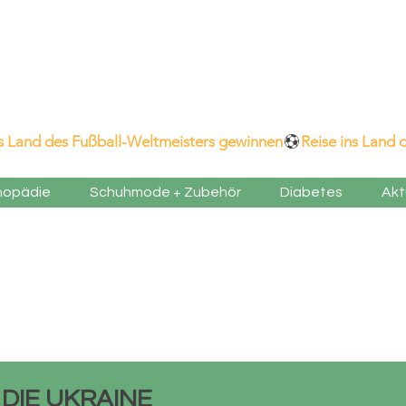
ns Land des Fußball-Weltmeisters gewinnen
hopädie
Schuhmode + Zubehör
Diabetes
Akt
 DIE UKRAINE