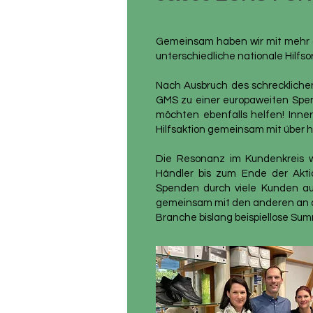
Gemeinsam haben wir mit mehr al
unterschiedliche nationale Hilfs
Nach Ausbruch des schrecklichen
GMS zu einer europaweiten Spend
möchten ebenfalls helfen! Inne
Hilfsaktion gemeinsam mit über
Die Resonanz im Kundenkreis w
Händler bis zum Ende der Akti
Spenden durch viele Kunden au
gemeinsam mit den anderen an de
Branche bislang beispiellose Su